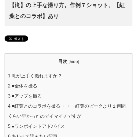
【滝】の上手な撮り方。作例７ショット、【紅
葉とのコラボ】あり
目次
[
hide
]
1
滝が上手く撮れますか？
2
■全体を撮る
3
■アップを撮る
4
■紅葉とのコラボを撮る ・・・紅葉のピークより１週間
くらい早かったのでイマイチですが
5
●ワンポイントアドバイス
6
あわせて読みたい記事