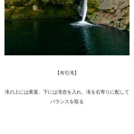
【布引滝】
滝の上には黄葉、下には滝壺を入れ、滝を右寄りに配して
バランスを取る