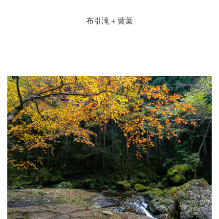
布引滝＋黄葉