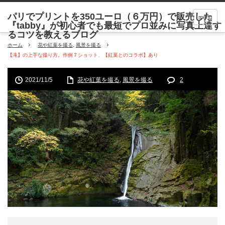
menu
ホーム
花や紅葉を撮る
,
風景を撮る
【滝】の上手な撮り方。作例７ショット、【紅葉とのコラボ】あり
2021/11/5
花や紅葉を撮る
,
風景を撮る
2