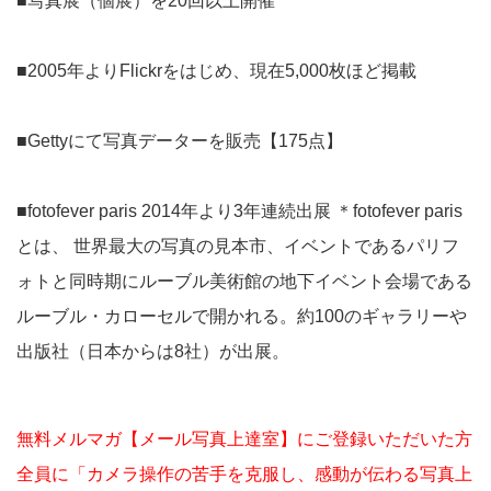
■写真展（個展）を20回以上開催
■2005年よりFlickrをはじめ、現在5,000枚ほど掲載
■Gettyにて写真データーを販売【175点】
■fotofever paris 2014年より3年連続出展 ＊fotofever paris
とは、 世界最大の写真の見本市、イベントであるパリフ
ォトと同時期にルーブル美術館の地下イベント会場である
ルーブル・カローセルで開かれる。約100のギャラリーや
出版社（日本からは8社）が出展。
無料メルマガ【メール写真上達室】にご登録いただいた方
全員に「カメラ操作の苦手を克服し、感動が伝わる写真上