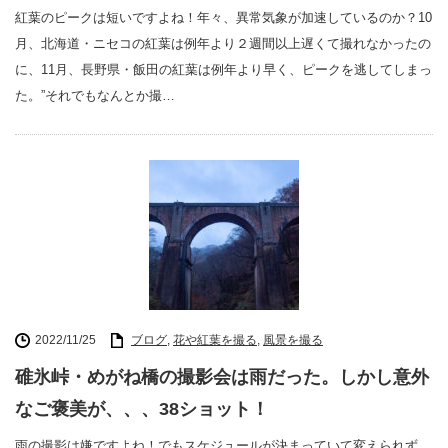
紅葉のピークは短いですよね！年々、異常気象が加速しているのか？10
月、北海道・ニセコの紅葉は例年より２週間以上遅くて撮れなかったの
に、11月、長野県・飯田の紅葉は例年より早く、ピークを逃してしまっ
た。”それでもなんとか撮…
2022/11/25
ブログ
,
花や紅葉を撮る
,
風景を撮る
碓氷峠・めがね橋の撮影会は雨だった。しかし意外
なご褒美が、、、38ショット！
雨の撮影は嫌ですよね！でもスケジュールが決まっていて変えられず、