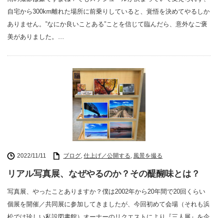
自宅から300km離れた場所に前乗りしていると、覚悟を決めてやるしか
ありません。”なにか良いことある”ことを信じて臨んだら、意外なご褒
美がありました。…
2022/11/11
ブログ
,
仕上げ／公開する
,
風景を撮る
リアル写真展、なぜやるのか？その醍醐味とは？
写真展、やったことありますか？僕は2002年から20年間で20回くらい
個展を開催／共同展に参加してきましたが、今回初めて会場（それも浜
松では珍しい私設図書館）オーナーのリクエストにより『三人展』を企