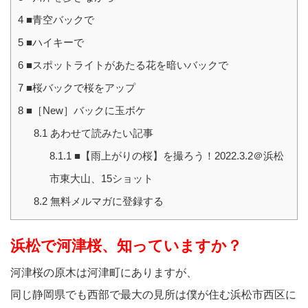
4
■青空バックで
5
■ハイキーで
6
■スポットライトがあたる花を暗いバックで
7
■桜バックで桜をアップ
8
■［New］バックに玉ボケ
8.1
あわせて読みたい記事
8.1.1
■【雨上がりの桜】を撮ろう！2022.3.2＠浜松
市東大山、15ショット
8.2
無料メルマガに登録する
浜松で河津桜、知っていますか？
河津桜の原木は河津町にありますが、
同じ静岡県でも西部で最大の見所は僕が住む浜松市西区に