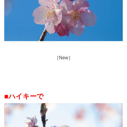
［New］
■ハイキーで