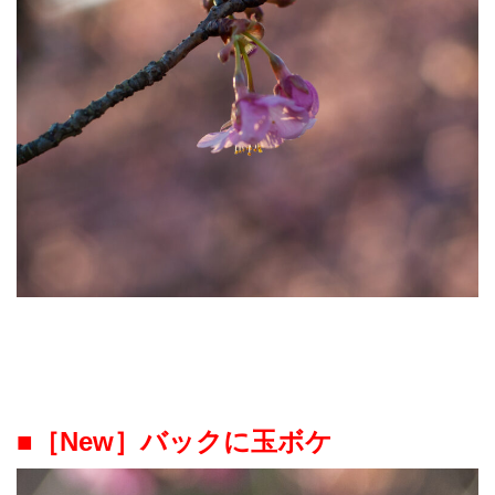
■［New］バックに玉ボケ