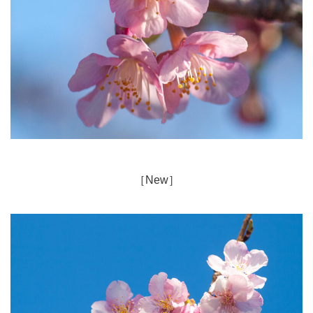
［New］