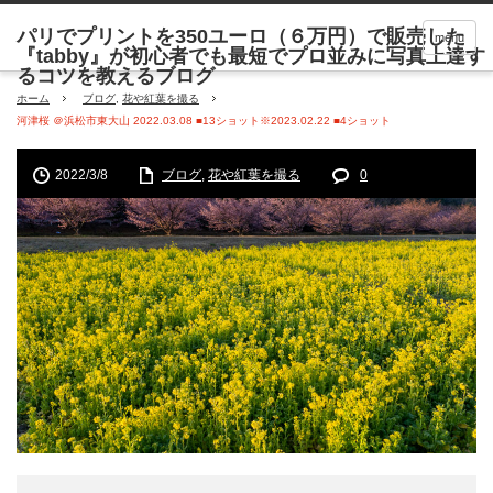
menu
ホーム
ブログ
,
花や紅葉を撮る
河津桜 ＠浜松市東大山 2022.03.08 ■13ショット※2023.02.22 ■4ショット
2022/3/8
ブログ
,
花や紅葉を撮る
0