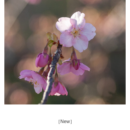
［New］