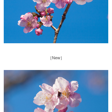
［New］