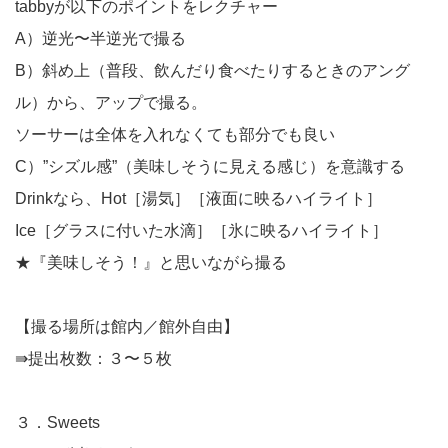
tabbyが以下のポイントをレクチャー
A）逆光〜半逆光で撮る
B）斜め上（普段、飲んだり食べたりするときのアング
ル）から、アップで撮る。
ソーサーは全体を入れなくても部分でも良い
C）”シズル感”（美味しそうに見える感じ）を意識する
Drinkなら、Hot［湯気］［液面に映るハイライト］
Ice［グラスに付いた水滴］［氷に映るハイライト］
★『美味しそう！』と思いながら撮る
【撮る場所は館内／館外自由】
⇛提出枚数：３〜５枚
３．Sweets