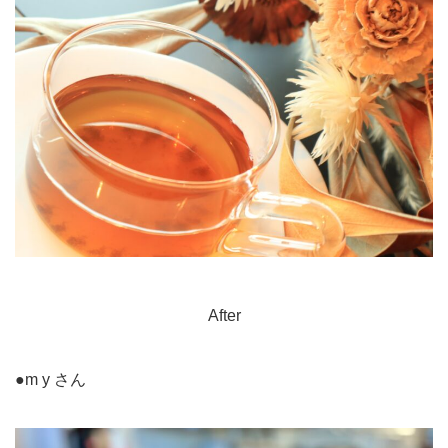
After
●m y さん