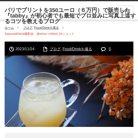
menu
ホーム
ブログ
,
Food/Drinkを撮る
Sweets&Drink撮影会、[Before->After] 24ショット
2023/11/24
ブログ
,
Food/Drinkを撮る
0