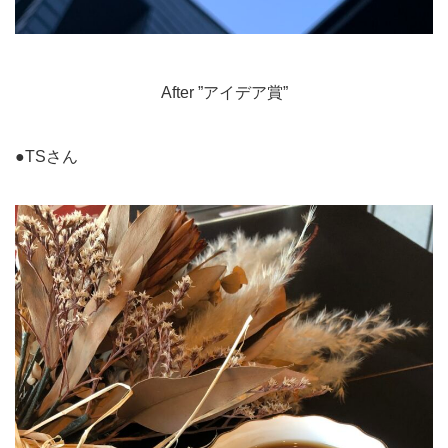
After ”アイデア賞”
●TSさん