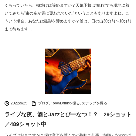
くもっていたら、朝焼けは諦めますか？天気予報は”晴れ”でも現地に着
いてみたら”東の空が雲に覆われていた”ということもありますよね。こ
ういう場合、あなたは撮影を諦めますか？僕は、日の出30分前〜10分前
まで待ちます…
2022/9/25
ブログ
,
Food/Drinkを撮る
,
スナップを撮る
ライブな夜、酒とJazzとぴーなつ！？ 29ショット
／489ショット中
ライブは好きですか？僕は音楽を聴くのが趣味で仕事（前職）なのでパ