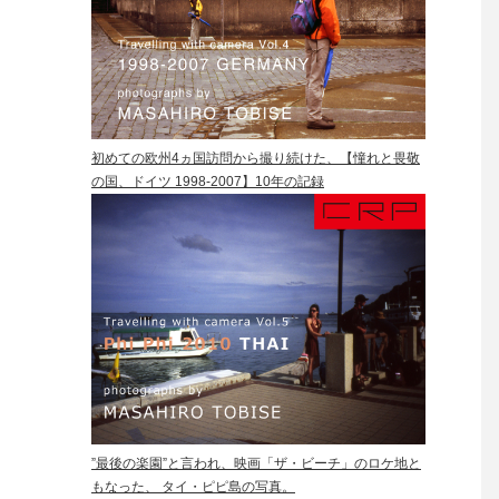
初めての欧州4ヵ国訪問から撮り続けた、【憧れと畏敬
の国、ドイツ 1998-2007】10年の記録
”最後の楽園”と言われ、映画「ザ・ビーチ」のロケ地と
もなった、 タイ・ピピ島の写真。