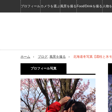
プロフィール
カメラを選ぶ
風景を撮る
Food/Drinkを撮る
人物
ホーム
ブログ
,
風景を撮る
北海道冬写真【霜柱と氷
プロフィール写真