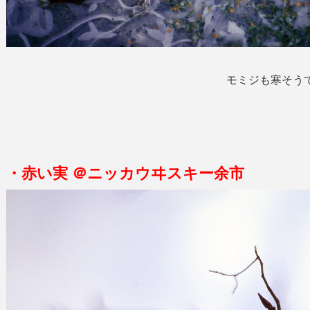
モミジも寒そう
・赤い実 ＠ニッカウヰスキー余市