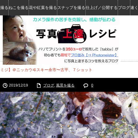
を撮る
ねこを撮る
花や紅葉を撮る
スナップを撮る
仕上げ／公開する
ブログ
速
モミジ】＠ニッカウヰスキー余市〜古平、７ショット
2019/12/19
ブログ
,
風景を撮る
0