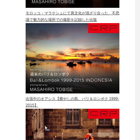
モロッコ・マラケシュにて異文化が混ざり合った、不思
議で魅力的な場所での撮影を記録した出版
出張中のオアシス【癒やしの島、バリ＆ロンボク 1999-
2015】