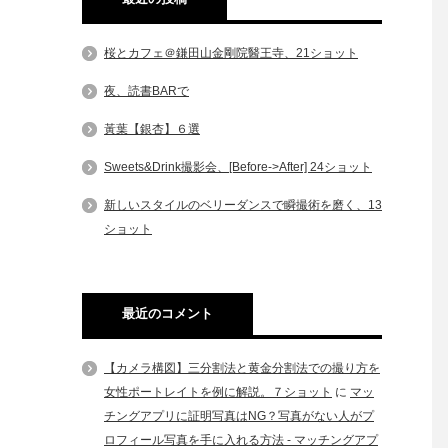
桜とカフェ＠鎌田山金剛院醫王寺、21ショット
夜、読書BARで
黃葉【銀杏】６選
Sweets&Drink撮影会、[Before->After] 24ショット
新しいスタイルのベリーダンスで瞬撮術を磨く、13
ショット
最近のコメント
【カメラ構図】三分割法と黄金分割法での撮り方を
女性ポートレイトを例に解説。７ショット
に
マッ
チングアプリに証明写真はNG？写真がない人がプ
ロフィール写真を手に入れる方法 - マッチングアプ