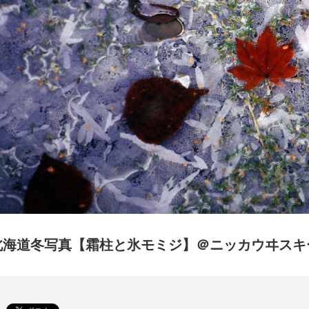
北海道冬写真【霜柱と氷モミジ】＠ニッカウヰスキ