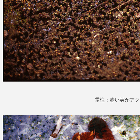
霜柱：赤い実がアク