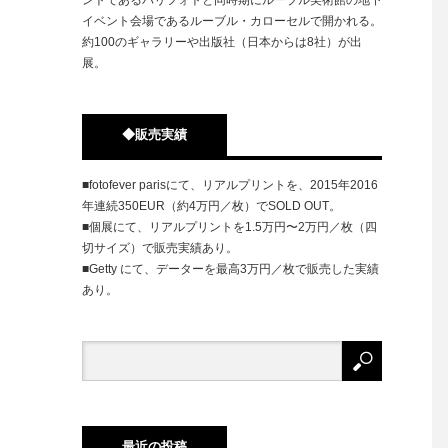
イベント会場であるルーブル・カローセルで開かれる。
約100のギャラリーや出版社（日本からは8社）が出
展。
◆販売実績
■fotofever parisにて、リアルプリントを、2015年2016
年連続350EUR（約4万円／枚）でSOLD OUT。
■個展にて、リアルプリントを1.5万円〜2万円／枚（四
切サイズ）で販売実績あり。
■Getty にて、データーを最高3万円／枚で販売した実績
あり。
最近の投稿