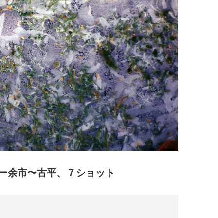
ー余市〜古平、７ショット