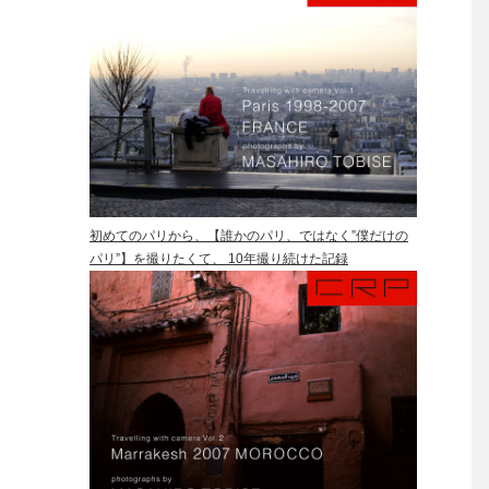
初めてのパリから、【誰かのパリ、ではなく”僕だけの
パリ”】を撮りたくて、 10年撮り続けた記録