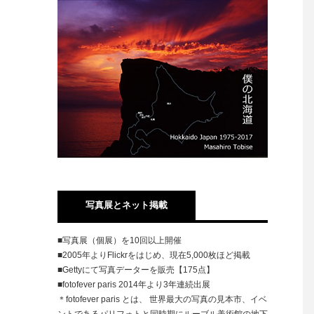
写真展とネット掲載
■写真展（個展）を10回以上開催
■2005年よりFlickrをはじめ、現在5,000枚ほど掲載
■Gettyにて写真データーを販売【175点】
■fotofever paris 2014年より3年連続出展
＊fotofever paris とは、 世界最大の写真の見本市、イベ
ントであるパリフォトと同時期にルーブル美術館の地下