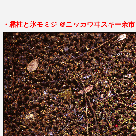
・霜柱と氷モミジ ＠ニッカウヰスキー余市