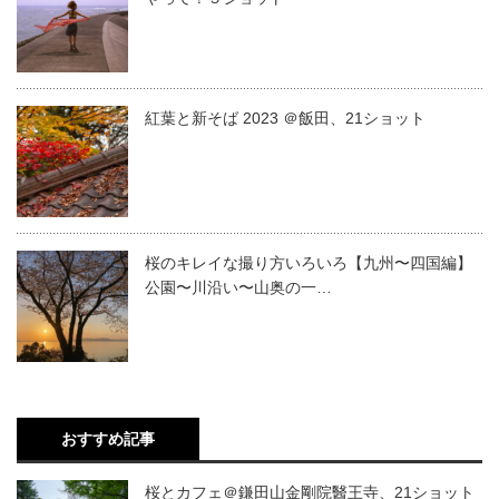
紅葉と新そば 2023 ＠飯田、21ショット
桜のキレイな撮り方いろいろ【九州〜四国編】
公園〜川沿い〜山奥の一…
おすすめ記事
桜とカフェ＠鎌田山金剛院醫王寺、21ショット