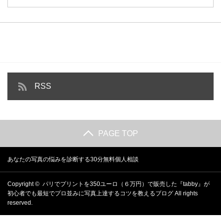
RSS
PAGE TOP
あなたの写真の悩みを診断する30分無料個人相談
Copyright ©
パリでプリントを350ユーロ（６万円）で販売した『tabby』が
初心者でも最短でプロ並みに写真上達するコツを教えるブログ
All rights
reserved.