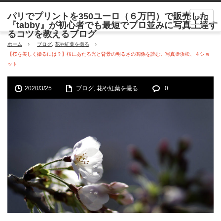
menu
ホーム
ブログ
,
花や紅葉を撮る
【桜を美しく撮るには？】桜にあたる光と背景の明るさの関係を読む。写真＠浜松、４ショ
ット
2020/3/25
ブログ
,
花や紅葉を撮る
0