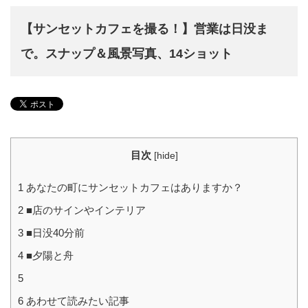
【サンセットカフェを撮る！】営業は日没ま
で。スナップ＆風景写真、14ショット
目次
[
hide
]
1
あなたの町にサンセットカフェはありますか？
2
■店のサインやインテリア
3
■日没40分前
4
■夕陽と舟
5
6
あわせて読みたい記事