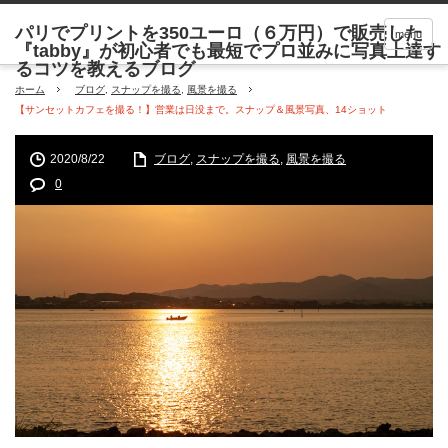
menu
ホーム
ブログ
,
スナップを撮る
,
風景を撮る
【サンセットカフェを撮る！】営業は日没まで。スナップ＆風景写真、14ショット
2020/8/22
ブログ
,
スナップを撮る
,
風景を撮る
0