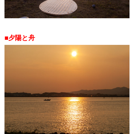
■夕陽と舟