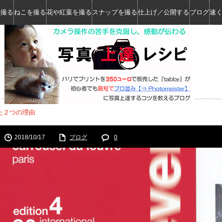
を撮る
ねこを撮る
花や紅葉を撮る
スナップを撮る
仕上げ／公開する
ブログ
速
た２つの理由
2018/10/17
ブログ
0