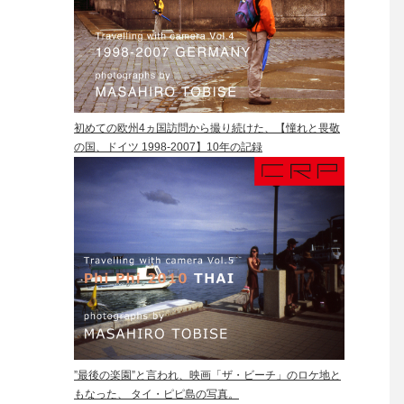
初めての欧州4ヵ国訪問から撮り続けた、【憧れと畏敬
の国、ドイツ 1998-2007】10年の記録
”最後の楽園”と言われ、映画「ザ・ビーチ」のロケ地と
もなった、 タイ・ピピ島の写真。