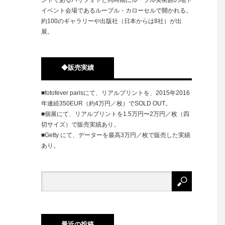
イベント会場であるルーブル・カローセルで開かれる。
約100のギャラリーや出版社（日本からは8社）が出
展。
◆販売実績
■fotofever parisにて、リアルプリントを、2015年2016
年連続350EUR（約4万円／枚）でSOLD OUT。
■個展にて、リアルプリントを1.5万円〜2万円／枚（四
切サイズ）で販売実績あり。
■Getty にて、データーを最高3万円／枚で販売した実績
あり。
最近の投稿