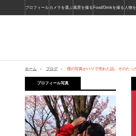
プロフィール
カメラを選ぶ
風景を撮る
Food/Drinkを撮る
人物
ホーム
ブログ
僕の写真がパリで売れた話。そのたっ
プロフィール写真