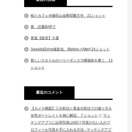
桜とカフェ＠鎌田山金剛院醫王寺、21ショット
夜、読書BARで
黃葉【銀杏】６選
Sweets&Drink撮影会、[Before->After] 24ショット
新しいスタイルのベリーダンスで瞬撮術を磨く、13
ショット
最近のコメント
【カメラ構図】三分割法と黄金分割法での撮り方を
女性ポートレイトを例に解説。７ショット
に
マッ
チングアプリに証明写真はNG？写真がない人がプ
ロフィール写真を手に入れる方法 - マッチングアプ