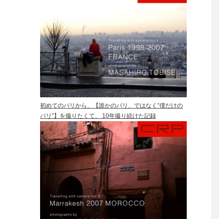
初めてのパリから、【誰かのパリ、ではなく”僕だけの
パリ”】を撮りたくて、 10年撮り続けた記録