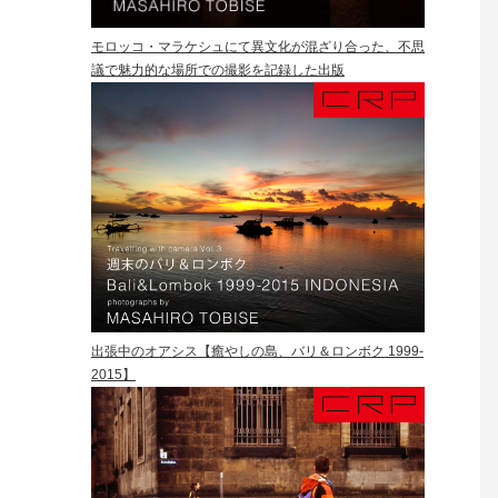
モロッコ・マラケシュにて異文化が混ざり合った、不思
議で魅力的な場所での撮影を記録した出版
出張中のオアシス【癒やしの島、バリ＆ロンボク 1999-
2015】