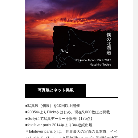
写真展とネット掲載
■写真展（個展）を10回以上開催
■2005年よりFlickrをはじめ、現在5,000枚ほど掲載
■Gettyにて写真データーを販売【175点】
■fotofever paris 2014年より3年連続出展
＊fotofever paris とは、 世界最大の写真の見本市、イベ
ントであるパリフォトと同時期にルーブル美術館の地下