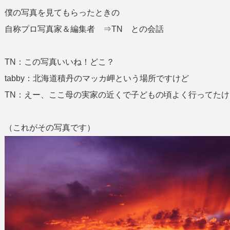
僕の写真を見てもらったときの
自称プロ写真家＆編集者 ⇒TN との会話
TN：この写真いいね！どこ？
tabby：北海道積丹のマッカ岬という場所ですけど
TN：えー、ここ母の実家の近くで子どもの頃よく行ってた
（これがその写真です）