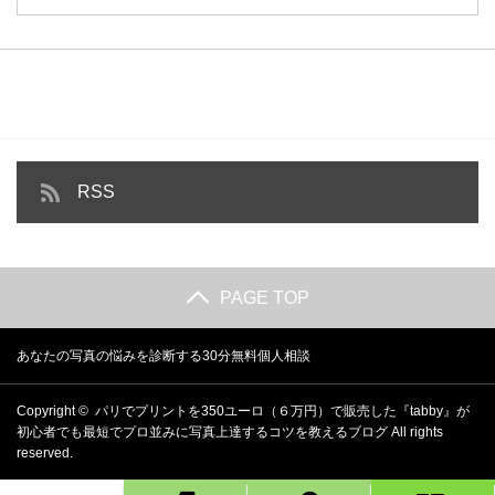
RSS
PAGE TOP
あなたの写真の悩みを診断する30分無料個人相談
Copyright ©
パリでプリントを350ユーロ（６万円）で販売した『tabby』が
初心者でも最短でプロ並みに写真上達するコツを教えるブログ
All rights
reserved.