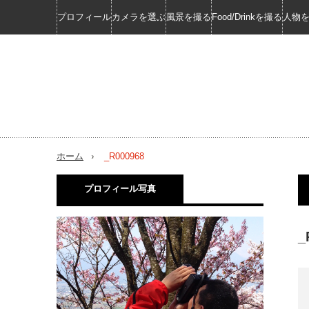
プロフィール
カメラを選ぶ
風景を撮る
Food/Drinkを撮る
人物
ホーム
_R000968
プロフィール写真
_