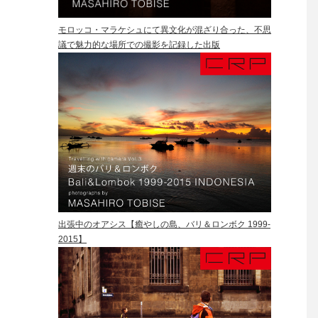
モロッコ・マラケシュにて異文化が混ざり合った、不思
議で魅力的な場所での撮影を記録した出版
出張中のオアシス【癒やしの島、バリ＆ロンボク 1999-
2015】