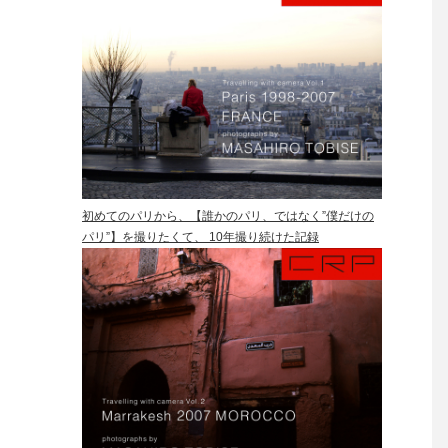
初めてのパリから、【誰かのパリ、ではなく”僕だけの
パリ”】を撮りたくて、 10年撮り続けた記録