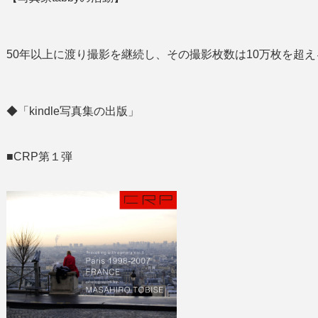
50年以上に渡り撮影を継続し、その撮影枚数は10万枚を超え
◆「kindle写真集の出版」
■CRP第１弾