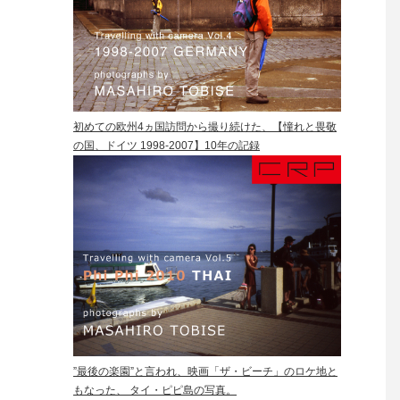
初めての欧州4ヵ国訪問から撮り続けた、【憧れと畏敬
の国、ドイツ 1998-2007】10年の記録
”最後の楽園”と言われ、映画「ザ・ビーチ」のロケ地と
もなった、 タイ・ピピ島の写真。