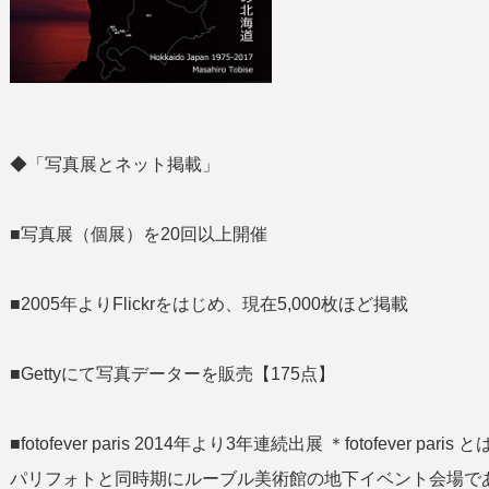
◆「写真展とネット掲載」
■写真展（個展）を20回以上開催
■2005年よりFlickrをはじめ、現在5,000枚ほど掲載
■Gettyにて写真データーを販売【175点】
■fotofever paris 2014年より3年連続出展 ＊fotofeve
パリフォトと同時期にルーブル美術館の地下イベント会場であ