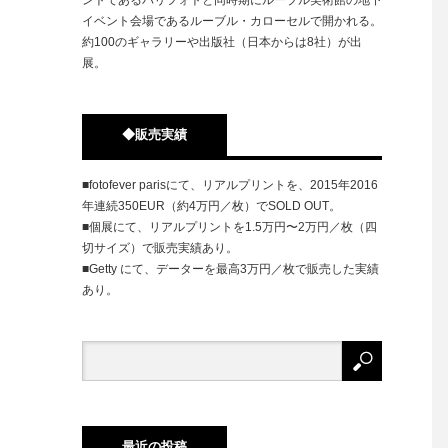
イベント会場であるルーブル・カローセルで開かれる。
約100のギャラリーや出版社（日本からは8社）が出
展。
◆販売実績
■fotofever parisにて、リアルプリントを、2015年2016
年連続350EUR（約4万円／枚）でSOLD OUT。
■個展にて、リアルプリントを1.5万円〜2万円／枚（四
切サイズ）で販売実績あり。
■Getty にて、データーを最高3万円／枚で販売した実績
あり。
最近の投稿