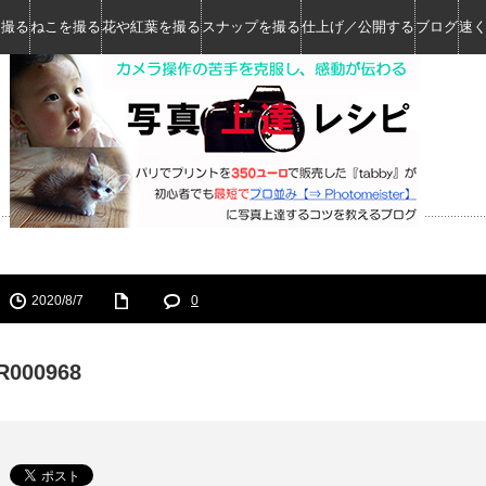
を撮る
ねこを撮る
花や紅葉を撮る
スナップを撮る
仕上げ／公開する
ブログ
速
2020/8/7
0
R000968