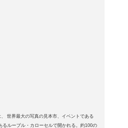
r paris とは、 世界最大の写真の見本市、イベントである
るルーブル・カローセルで開かれる。約100の