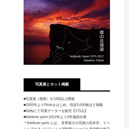
写真展とネット掲載
■写真展（個展）を10回以上開催
■2005年よりFlickrをはじめ、現在5,000枚ほど掲載
■Gettyにて写真データーを販売【175点】
■fotofever paris 2014年より3年連続出展
＊fotofever paris とは、 世界最大の写真の見本市、イベ
ントであるパリフォトと同時期にルーブル美術館の地下