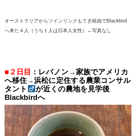
オーストラリアからツインリンクもてぎ経由でBlackbird
へ来た４人（うち１人は日本人女性）←写真なし
■２日目
：レバノン→家族でアメリカ
へ移住→浜松に定住する農業コンサル
タント
が近くの農地を見学後
Blackbirdへ