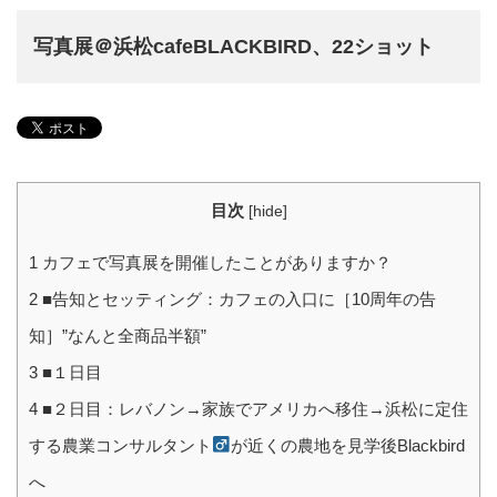
写真展＠浜松cafeBLACKBIRD、22ショット
目次
[
hide
]
1
カフェで写真展を開催したことがありますか？
2
■告知とセッティング：カフェの入口に［10周年の告
知］”なんと全商品半額”
3
■１日目
4
■２日目：レバノン→家族でアメリカへ移住→浜松に定住
する農業コンサルタント
が近くの農地を見学後Blackbird
へ