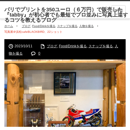
menu
ホーム
ブログ
,
Food/Drinkを撮る
,
スナップを撮る
,
人物を撮る
写真展＠浜松cafeBLACKBIRD、22ショット
2023/10/11
ブログ
,
Food/Drinkを撮る
,
スナップを撮る
,
人
物を撮る
0