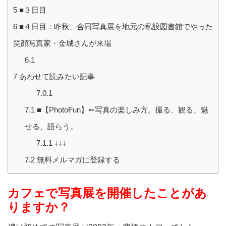
5
■３日目
6
■４日目：昨秋、合同写真展を地元の私設図書館でやった
笑顔写真家・金城さんが来場
6.1
7
あわせて読みたい記事
7.0.1
7.1
■【PhotoFun】⇐写真の楽しみ方。撮る、観る、魅
せる、語らう。
7.1.1
↓↓↓
7.2
無料メルマガに登録する
カフェで写真展を開催したことがあ
りますか？