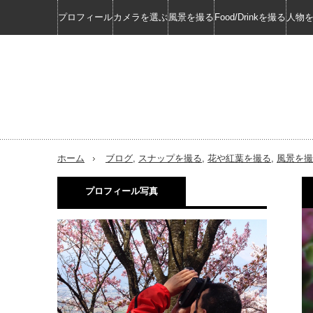
プロフィール
カメラを選ぶ
風景を撮る
Food/Drinkを撮る
人物
ホーム
ブログ
,
スナップを撮る
,
花や紅葉を撮る
,
風景を撮
プロフィール写真