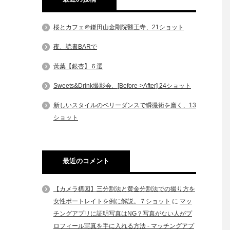
桜とカフェ＠鎌田山金剛院醫王寺、21ショット
夜、読書BARで
黃葉【銀杏】６選
Sweets&Drink撮影会、[Before->After] 24ショット
新しいスタイルのベリーダンスで瞬撮術を磨く、13
ショット
最近のコメント
【カメラ構図】三分割法と黄金分割法での撮り方を
女性ポートレイトを例に解説。７ショット
に
マッ
チングアプリに証明写真はNG？写真がない人がプ
ロフィール写真を手に入れる方法 - マッチングアプ