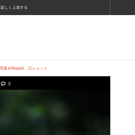
く楽しく上達する
＠Route5、11ショット
0