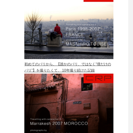
初めてのパリから、【誰かのパリ、ではなく”僕だけの
パリ”】を撮りたくて、 10年撮り続けた記録