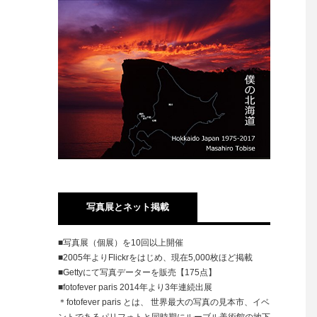
写真展とネット掲載
■写真展（個展）を10回以上開催
■2005年よりFlickrをはじめ、現在5,000枚ほど掲載
■Gettyにて写真データーを販売【175点】
■fotofever paris 2014年より3年連続出展
＊fotofever paris とは、 世界最大の写真の見本市、イベ
ントであるパリフォトと同時期にルーブル美術館の地下