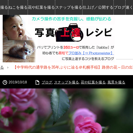
を撮る
ねこを撮る
花や紅葉を撮る
スナップを撮る
仕上げ／公開する
ブログ
速
る
【中学時代の通学路を35年ぶりに辿る＠札幌手稲】路傍の花～日の出写真
2019/10/18
ブログ
,
スナップを撮る
,
花や紅葉を撮る
,
風景を撮る