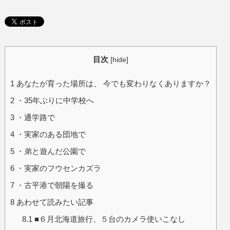
目次
[
hide
]
1
あなたが育った場所は、 今でも変わりなくありますか？
2
・35年ぶりに中学校へ
3
・通学路で
4
・実家のある団地で
5
・弟と遊んだ公園で
6
・実家のフウセンカズラ
7
・古平港で朝陽を撮る
8
あわせて読みたい記事
8.1
■６月北海道旅行、５台のカメラ使いこなし