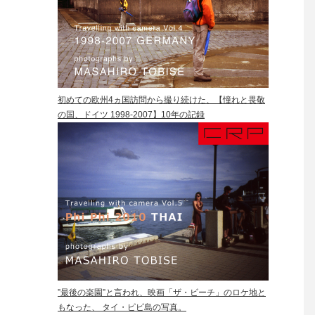
初めての欧州4ヵ国訪問から撮り続けた、【憧れと畏敬
の国、ドイツ 1998-2007】10年の記録
”最後の楽園”と言われ、映画「ザ・ビーチ」のロケ地と
もなった、 タイ・ピピ島の写真。