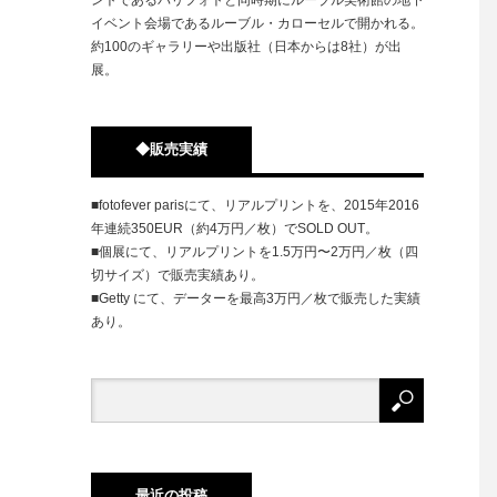
イベント会場であるルーブル・カローセルで開かれる。
約100のギャラリーや出版社（日本からは8社）が出
展。
◆販売実績
■fotofever parisにて、リアルプリントを、2015年2016
年連続350EUR（約4万円／枚）でSOLD OUT。
■個展にて、リアルプリントを1.5万円〜2万円／枚（四
切サイズ）で販売実績あり。
■Getty にて、データーを最高3万円／枚で販売した実績
あり。
最近の投稿