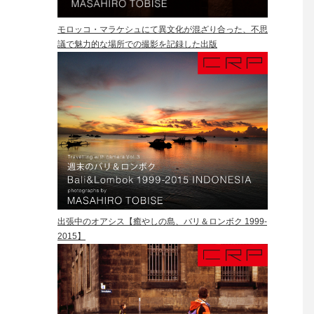
モロッコ・マラケシュにて異文化が混ざり合った、不思
議で魅力的な場所での撮影を記録した出版
出張中のオアシス【癒やしの島、バリ＆ロンボク 1999-
2015】