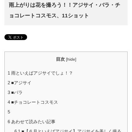
雨上がりは花を撮ろう！！アジサイ・バラ・チ
ョコレートコスモス、11ショット
目次
[
hide
]
1
雨といえばアジサイでしょ！？
2
■アジサイ
3
■バラ
4
■チョコレートコスモス
5
6
あわせて読みたい記事
6.1
■【６月といえばアジサイ】アジサイを美しく撮る