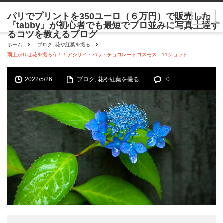
menu
ホーム
ブログ
,
花や紅葉を撮る
雨上がりは花を撮ろう！！アジサイ・バラ・チョコレートコスモス、11ショット
2022/5/26
ブログ
,
花や紅葉を撮る
0