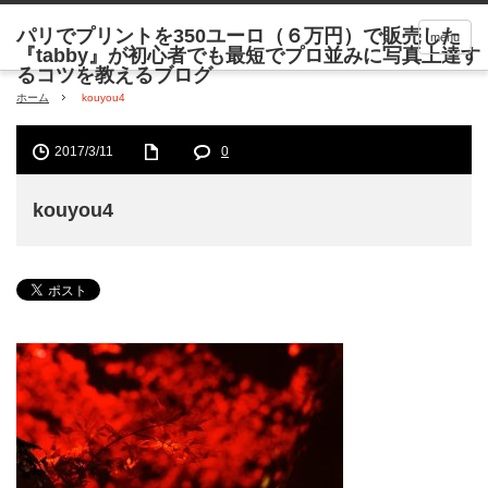
menu
ホーム
kouyou4
2017/3/11
0
kouyou4