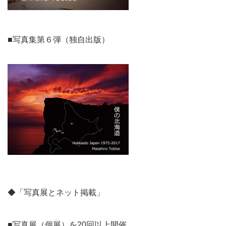
■写真集第６弾（独自出版）
◆「写真展とネット掲載」
■写真展（個展）を20回以上開催