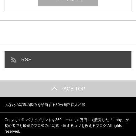
RSS
PAGE TOP
あなたの写真の悩みを診断する30分無料個人相談
Copyright ©
パリでプリントを350ユーロ（６万円）で販売した『tabby』が
初心者でも最短でプロ並みに写真上達するコツを教えるブログ
All rights
reserved.