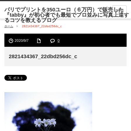
menu
ホーム
2821434367_22dbd256dc_c
2020/9/7
0
2821434367_22dbd256dc_c