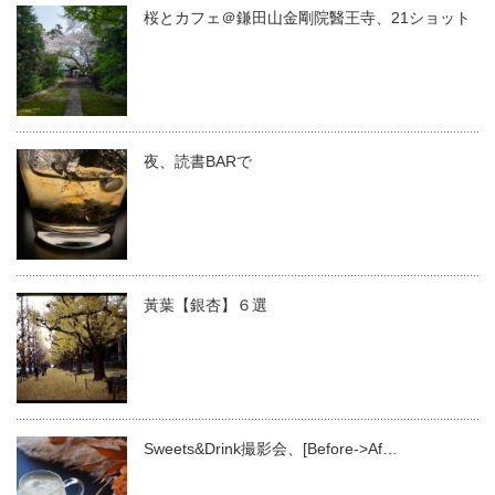
桜とカフェ＠鎌田山金剛院醫王寺、21ショット
夜、読書BARで
黃葉【銀杏】６選
Sweets&Drink撮影会、[Before->Af…