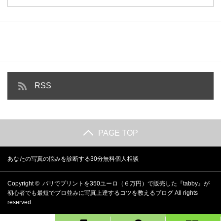
RSS
PAGE TOP
あなたの写真の悩みを診断する30分無料個人相談
Copyright ©
パリでプリントを350ユーロ（６万円）で販売した『tabby』が
初心者でも最短でプロ並みに写真上達するコツを教えるブログ
All rights
reserved.