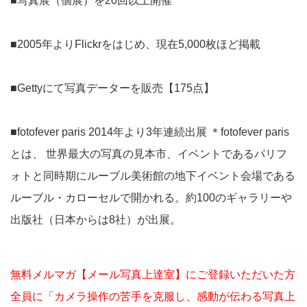
■写真展（個展）を20回以上開催
■2005年よりFlickrをはじめ、現在5,000枚ほど掲載
■Gettyにて写真データーを販売【175点】
■fotofever paris 2014年より3年連続出展 ＊fotofever paris
とは、 世界最大の写真の見本市、イベントであるパリフ
ォトと同時期にルーブル美術館の地下イベント会場である
ルーブル・カローセルで開かれる。約100のギャラリーや
出版社（日本からは8社）が出展。
無料メルマガ【メール写真上達室】にご登録いただいた方
全員に「カメラ操作の苦手を克服し、感動が伝わる写真上