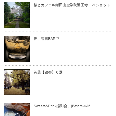
桜とカフェ＠鎌田山金剛院醫王寺、21ショット
夜、読書BARで
黃葉【銀杏】６選
Sweets&Drink撮影会、[Before->Af…