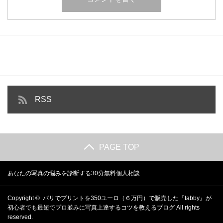
RSS
PAGE TOP
あなたの写真の悩みを診断する30分無料個人相談
Copyright ©
パリでプリントを350ユーロ（６万円）で販売した『tabby』が
初心者でも最短でプロ並みに写真上達するコツを教えるブログ
All rights
reserved.