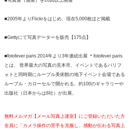
■写真展（個展）を20回以上開催
■2005年よりFlickrをはじめ、現在5,000枚ほど掲載
■Gettyにて写真データーを販売【175点】
■fotofever paris 2014年より3年連続出展 ＊fotofever paris
とは、 世界最大の写真の見本市、イベントであるパリフ
ォトと同時期にルーブル美術館の地下イベント会場である
ルーブル・カローセルで開かれる。約100のギャラリーや
出版社（日本からは8社）が出展。
無料メルマガ【メール写真上達室】にご登録いただいた方
全員に「カメラ操作の苦手を克服し、感動が伝わる写真上