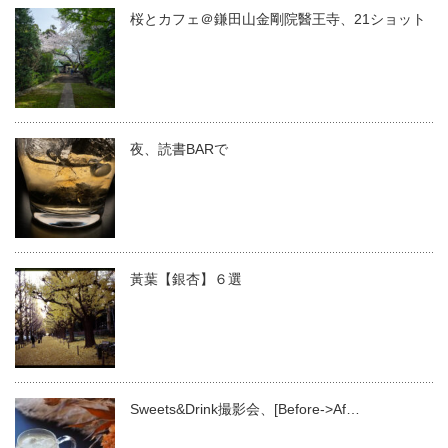
桜とカフェ＠鎌田山金剛院醫王寺、21ショット
夜、読書BARで
黃葉【銀杏】６選
Sweets&Drink撮影会、[Before->Af…