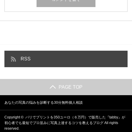
RSS
PAGE TOP
あなたの写真の悩みを診断する30分無料個人相談
Copyright ©
パリでプリントを350ユーロ（６万円）で販売した『tabby』が
初心者でも最短でプロ並みに写真上達するコツを教えるブログ
All rights
reserved.