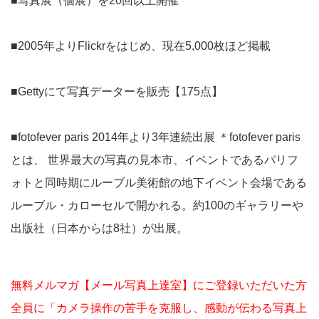
■写真展（個展）を20回以上開催
■2005年よりFlickrをはじめ、現在5,000枚ほど掲載
■Gettyにて写真データーを販売【175点】
■fotofever paris 2014年より3年連続出展 ＊fotofever paris
とは、 世界最大の写真の見本市、イベントであるパリフ
ォトと同時期にルーブル美術館の地下イベント会場である
ルーブル・カローセルで開かれる。約100のギャラリーや
出版社（日本からは8社）が出展。
無料メルマガ【メール写真上達室】にご登録いただいた方
全員に「カメラ操作の苦手を克服し、感動が伝わる写真上