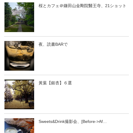
桜とカフェ＠鎌田山金剛院醫王寺、21ショット
夜、読書BARで
黃葉【銀杏】６選
Sweets&Drink撮影会、[Before->Af…