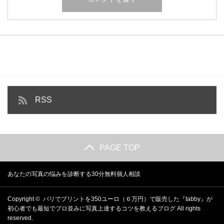
RSS
PAGE TOP
あなたの写真の悩みを診断する30分無料個人相談
Copyright ©
パリでプリントを350ユーロ（６万円）で販売した『tabby』が
初心者でも最短でプロ並みに写真上達するコツを教えるブログ
All rights
reserved.