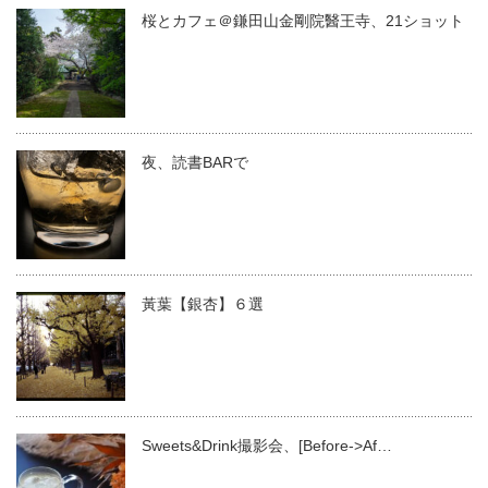
桜とカフェ＠鎌田山金剛院醫王寺、21ショット
夜、読書BARで
黃葉【銀杏】６選
Sweets&Drink撮影会、[Before->Af…