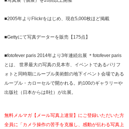
■写真展（個展）を20回以上開催
■2005年よりFlickrをはじめ、現在5,000枚ほど掲載
■Gettyにて写真データーを販売【175点】
■fotofever paris 2014年より3年連続出展 ＊fotofever paris
とは、 世界最大の写真の見本市、イベントであるパリフ
ォトと同時期にルーブル美術館の地下イベント会場である
ルーブル・カローセルで開かれる。約100のギャラリーや
出版社（日本からは8社）が出展。
無料メルマガ【メール写真上達室】にご登録いただいた方
全員に「カメラ操作の苦手を克服し、感動が伝わる写真上