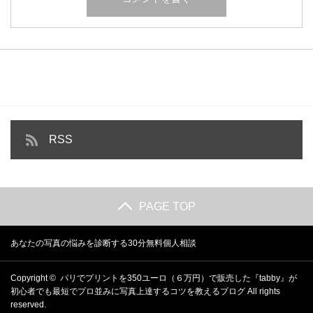
RSS
PAGE TOP
あなたの写真の悩みを診断する30分無料個人相談
Copyright ©
パリでプリントを350ユーロ（６万円）で販売した『tabby』が
初心者でも最短でプロ並みに写真上達するコツを教えるブログ
All rights
reserved.