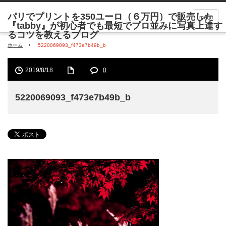
menu
ホーム
5220069093_f473e7b49b_b
2019/8/18
0
5220069093_f473e7b49b_b