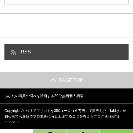
RSS
PAGE TOP
あなたの写真の悩みを診断する30分無料個人相談
Copyright ©
パリでプリントを350ユーロ（６万円）で販売した『tabby』が
初心者でも最短でプロ並みに写真上達するコツを教えるブログ
All rights
reserved.