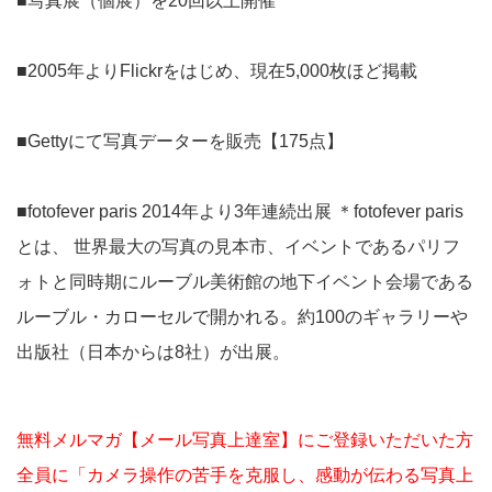
■写真展（個展）を20回以上開催
■2005年よりFlickrをはじめ、現在5,000枚ほど掲載
■Gettyにて写真データーを販売【175点】
■fotofever paris 2014年より3年連続出展 ＊fotofever paris
とは、 世界最大の写真の見本市、イベントであるパリフ
ォトと同時期にルーブル美術館の地下イベント会場である
ルーブル・カローセルで開かれる。約100のギャラリーや
出版社（日本からは8社）が出展。
無料メルマガ【メール写真上達室】にご登録いただいた方
全員に「カメラ操作の苦手を克服し、感動が伝わる写真上