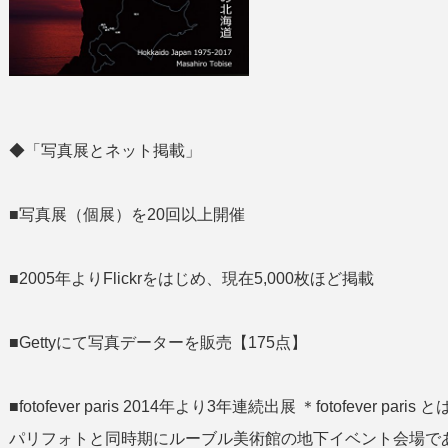
◆「写真展とネット掲載」
■写真展（個展）を20回以上開催
■2005年よりFlickrをはじめ、現在5,000枚ほど掲載
■Gettyにて写真データーを販売【175点】
■fotofever paris 2014年より3年連続出展 ＊fotofeve
パリフォトと同時期にルーブル美術館の地下イベント会場であ