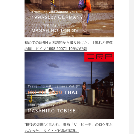
初めての欧州4ヵ国訪問から撮り続けた、【憧れと畏敬
の国、ドイツ 1998-2007】10年の記録
”最後の楽園”と言われ、映画「ザ・ビーチ」のロケ地と
もなった、 タイ・ピピ島の写真。