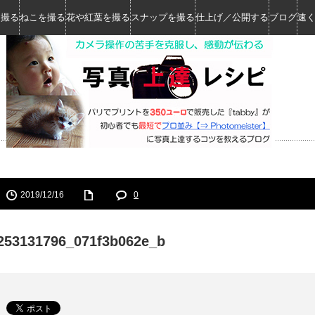
を撮る
ねこを撮る
花や紅葉を撮る
スナップを撮る
仕上げ／公開する
ブログ
速
2019/12/16
0
253131796_071f3b062e_b