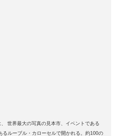
r paris とは、 世界最大の写真の見本市、イベントである
るルーブル・カローセルで開かれる。約100の