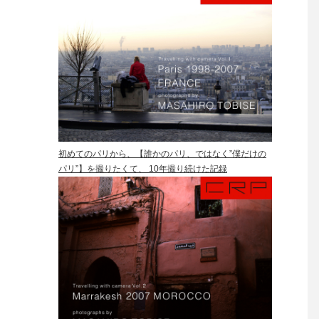
初めてのパリから、【誰かのパリ、ではなく”僕だけの
パリ”】を撮りたくて、 10年撮り続けた記録