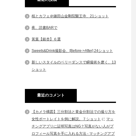
桜とカフェ＠鎌田山金剛院醫王寺、21ショット
夜、読書BARで
黃葉【銀杏】６選
Sweets&Drink撮影会、[Before->After] 24ショット
新しいスタイルのベリーダンスで瞬撮術を磨く、13
ショット
最近のコメント
【カメラ構図】三分割法と黄金分割法での撮り方を
女性ポートレイトを例に解説。７ショット
に
マッ
チングアプリに証明写真はNG？写真がない人がプ
ロフィール写真を手に入れる方法 - マッチングアプ