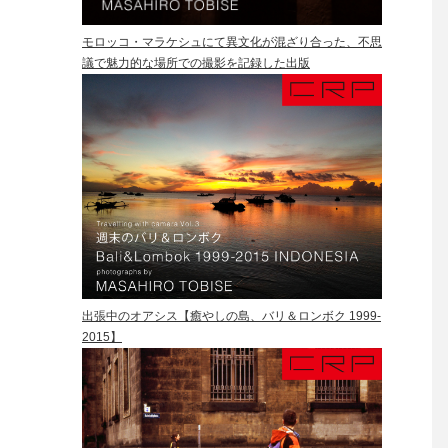
モロッコ・マラケシュにて異文化が混ざり合った、不思
議で魅力的な場所での撮影を記録した出版
出張中のオアシス【癒やしの島、バリ＆ロンボク 1999-
2015】