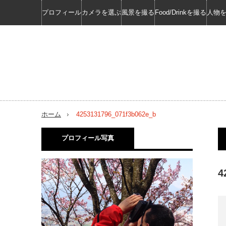
プロフィール
カメラを選ぶ
風景を撮る
Food/Drinkを撮る
人物
ホーム
4253131796_071f3b062e_b
プロフィール写真
4