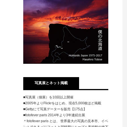
写真展とネット掲載
■写真展（個展）を10回以上開催
■2005年よりFlickrをはじめ、現在5,000枚ほど掲載
■Gettyにて写真データーを販売【175点】
■fotofever paris 2014年より3年連続出展
＊fotofever paris とは、 世界最大の写真の見本市、イベ
ントであるパリフォトと同時期にルーブル美術館の地下