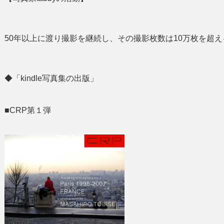
50年以上に渡り撮影を継続し、その撮影枚数は10万枚を超え
◆「kindle写真集の出版」
■CRP第１弾