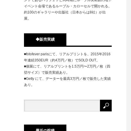
イベント会場であるルーブル・カローセルで開かれる。
約100のギャラリーや出版社（日本からは8社）が出
展。
◆販売実績
■fotofever parisにて、リアルプリントを、2015年2016
年連続350EUR（約4万円／枚）でSOLD OUT。
■個展にて、リアルプリントを1.5万円〜2万円／枚（四
切サイズ）で販売実績あり。
■Getty にて、データーを最高3万円／枚で販売した実績
あり。
最近の投稿