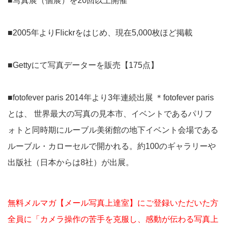
■写真展（個展）を20回以上開催
■2005年よりFlickrをはじめ、現在5,000枚ほど掲載
■Gettyにて写真データーを販売【175点】
■fotofever paris 2014年より3年連続出展 ＊fotofever paris
とは、 世界最大の写真の見本市、イベントであるパリフ
ォトと同時期にルーブル美術館の地下イベント会場である
ルーブル・カローセルで開かれる。約100のギャラリーや
出版社（日本からは8社）が出展。
無料メルマガ【メール写真上達室】にご登録いただいた方
全員に「カメラ操作の苦手を克服し、感動が伝わる写真上