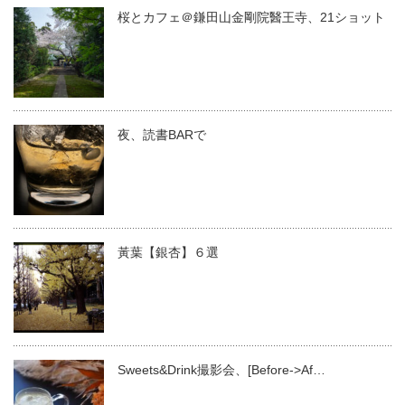
桜とカフェ＠鎌田山金剛院醫王寺、21ショット
夜、読書BARで
黃葉【銀杏】６選
Sweets&Drink撮影会、[Before->Af…