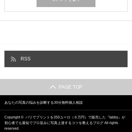
RSS
PAGE TOP
あなたの写真の悩みを診断する30分無料個人相談
Copyright ©
パリでプリントを350ユーロ（６万円）で販売した『tabby』が
初心者でも最短でプロ並みに写真上達するコツを教えるブログ
All rights
reserved.