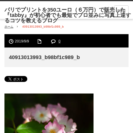
menu
ホーム
40913013993_b98bf1c989_b
2019/9/9
0
40913013993_b98bf1c989_b