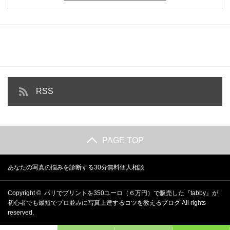
RSS
PAGE TOP
あなたの写真の悩みを診断する30分無料個人相談
Copyright ©
パリでプリントを350ユーロ（６万円）で販売した『tabby』が
初心者でも最短でプロ並みに写真上達するコツを教えるブログ
All rights
reserved.