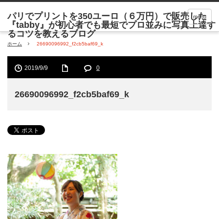
menu
ホーム
26690096992_f2cb5baf69_k
2019/9/9
0
26690096992_f2cb5baf69_k