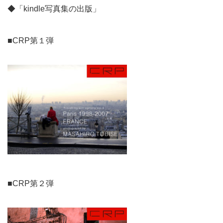
◆「kindle写真集の出版」
■CRP第１弾
■CRP第２弾