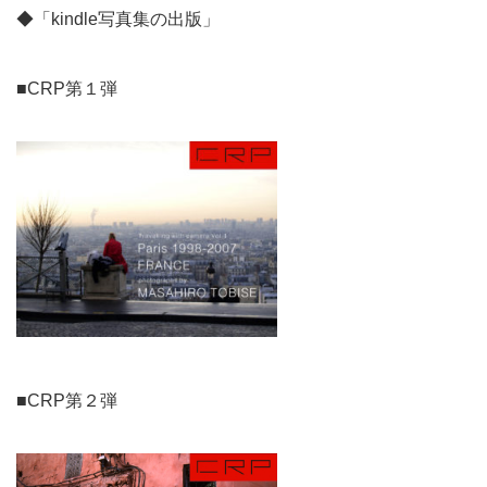
◆「kindle写真集の出版」
■CRP第１弾
■CRP第２弾