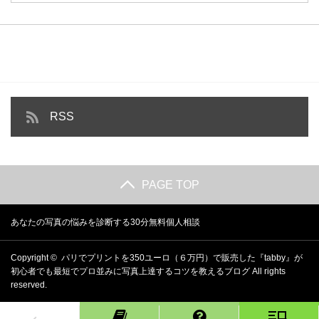
RSS
PAGE TOP
あなたの写真の悩みを診断する30分無料個人相談
Copyright ©
パリでプリントを350ユーロ（６万円）で販売した『tabby』が
初心者でも最短でプロ並みに写真上達するコツを教えるブログ
All rights
reserved.