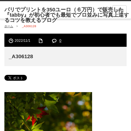
menu
ホーム
_A306128
2022/11/1
0
_A306128