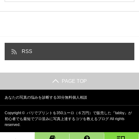
RSS
PAGE TOP
あなたの写真の悩みを診断する30分無料個人相談
Copyright ©
パリでプリントを350ユーロ（６万円）で販売した『tabby』が
初心者でも最短でプロ並みに写真上達するコツを教えるブログ
All rights
reserved.