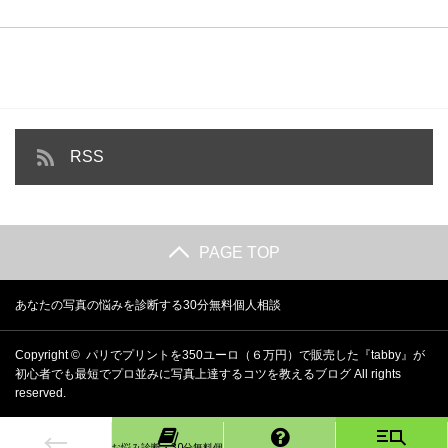
RSS
PAGE TOP
あなたの写真の悩みを診断する30分無料個人相談
Copyright ©
パリでプリントを350ユーロ（６万円）で販売した『tabby』が
初心者でも最短でプロ並みに写真上達するコツを教えるブログ
All rights
reserved.