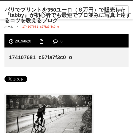
menu
ホーム
174107681_c57fa7f3c0_o
2019/8/20
0
174107681_c57fa7f3c0_o