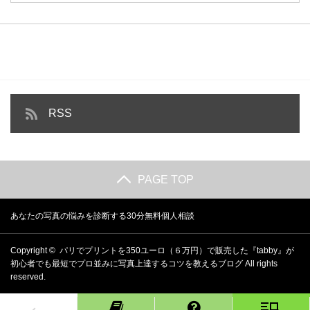
RSS
PAGE TOP
あなたの写真の悩みを診断する30分無料個人相談
Copyright ©
パリでプリントを350ユーロ（６万円）で販売した『tabby』が
初心者でも最短でプロ並みに写真上達するコツを教えるブログ
All rights
reserved.