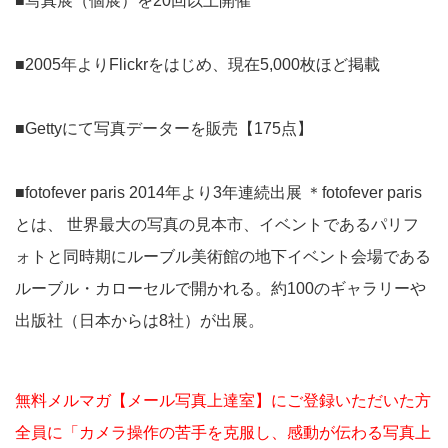
■写真展（個展）を20回以上開催
■2005年よりFlickrをはじめ、現在5,000枚ほど掲載
■Gettyにて写真データーを販売【175点】
■fotofever paris 2014年より3年連続出展 ＊fotofever paris
とは、 世界最大の写真の見本市、イベントであるパリフ
ォトと同時期にルーブル美術館の地下イベント会場である
ルーブル・カローセルで開かれる。約100のギャラリーや
出版社（日本からは8社）が出展。
無料メルマガ【メール写真上達室】にご登録いただいた方
全員に「カメラ操作の苦手を克服し、感動が伝わる写真上