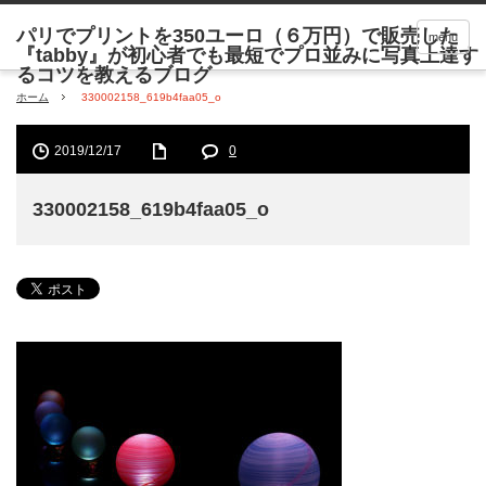
menu
ホーム
330002158_619b4faa05_o
2019/12/17
0
330002158_619b4faa05_o