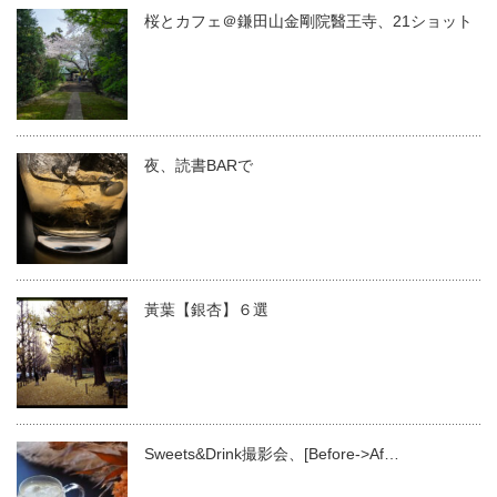
桜とカフェ＠鎌田山金剛院醫王寺、21ショット
夜、読書BARで
黃葉【銀杏】６選
Sweets&Drink撮影会、[Before->Af…