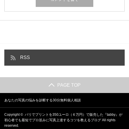
RSS
PAGE TOP
あなたの写真の悩みを診断する30分無料個人相談
Copyright ©
パリでプリントを350ユーロ（６万円）で販売した『tabby』が
初心者でも最短でプロ並みに写真上達するコツを教えるブログ
All rights
reserved.