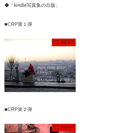
◆「kindle写真集の出版」
■CRP第１弾
■CRP第２弾