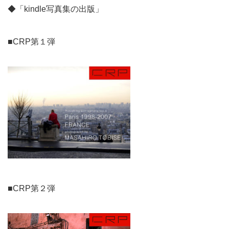
◆「kindle写真集の出版」
■CRP第１弾
■CRP第２弾