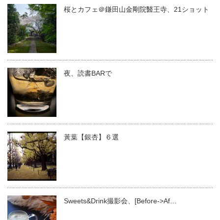
桜とカフェ＠鎌田山金剛院醫王寺、21ショット
夜、読書BARで
黃葉【銀杏】６選
Sweets&Drink撮影会、[Before->Af…