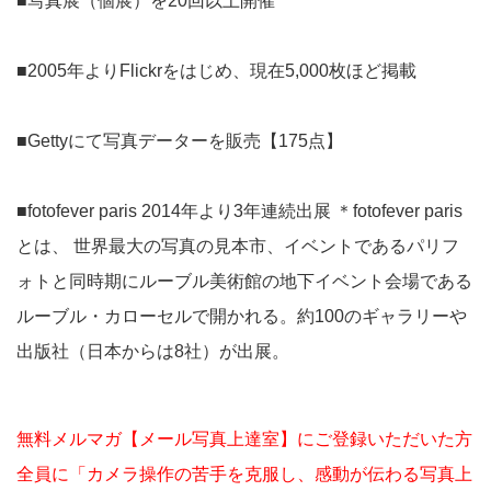
■写真展（個展）を20回以上開催
■2005年よりFlickrをはじめ、現在5,000枚ほど掲載
■Gettyにて写真データーを販売【175点】
■fotofever paris 2014年より3年連続出展 ＊fotofever paris
とは、 世界最大の写真の見本市、イベントであるパリフ
ォトと同時期にルーブル美術館の地下イベント会場である
ルーブル・カローセルで開かれる。約100のギャラリーや
出版社（日本からは8社）が出展。
無料メルマガ【メール写真上達室】にご登録いただいた方
全員に「カメラ操作の苦手を克服し、感動が伝わる写真上