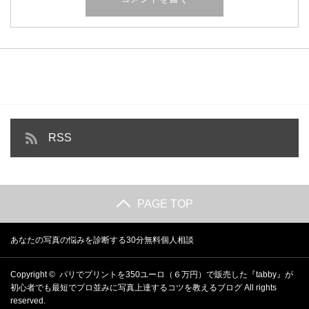
RSS
PAGE TOP
あなたの写真の悩みを診断する30分無料個人相談
Copyright ©
パリでプリントを350ユーロ（６万円）で販売した『tabby』が
初心者でも最短でプロ並みに写真上達するコツを教えるブログ
All rights
reserved.