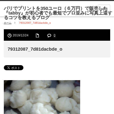
menu
ホーム
79312087_7d81dacbde_o
2019/12/24
0
79312087_7d81dacbde_o