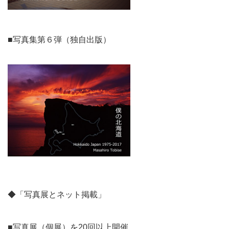
■写真集第６弾（独自出版）
◆「写真展とネット掲載」
■写真展（個展）を20回以上開催