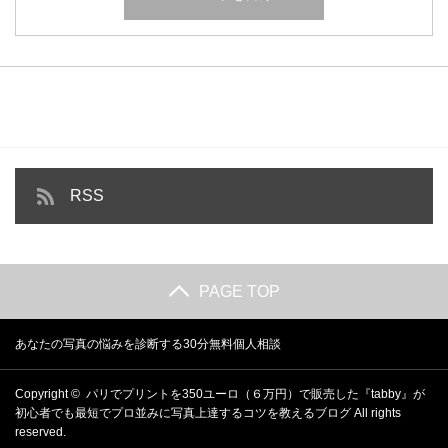
RSS
PAGE TOP
あなたの写真の悩みを診断する30分無料個人相談
Copyright ©
パリでプリントを350ユーロ（６万円）で販売した『tabby』が
初心者でも最短でプロ並みに写真上達するコツを教えるブログ
All rights
reserved.