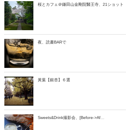
桜とカフェ＠鎌田山金剛院醫王寺、21ショット
夜、読書BARで
黃葉【銀杏】６選
Sweets&Drink撮影会、[Before->Af…