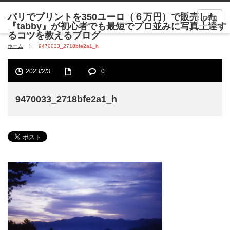
menu
ホーム
9470033_2718bfe2a1_h
2023/2/3
0
9470033_2718bfe2a1_h