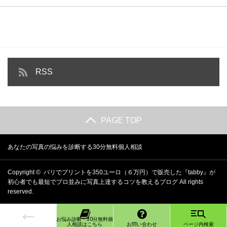
RSS
PAGE TOP
あなたの写真の悩みを診断する30分無料個人相談
Copyright ©
パリでプリントを350ユーロ（６万円）で販売した『tabby』が
初心者でも最短でプロ並みに写真上達するコツを教えるブログ
All rights
reserved.