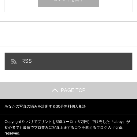
RSS
PAGE TOP
あなたの写真の悩みを診断する30分無料個人相談
Copyright ©
パリでプリントを350ユーロ（６万円）で販売した『tabby』が
初心者でも最短でプロ並みに写真上達するコツを教えるブログ
All rights
reserved.