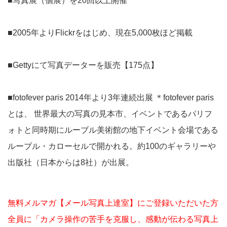
■写真展（個展）を20回以上開催
■2005年よりFlickrをはじめ、現在5,000枚ほど掲載
■Gettyにて写真データーを販売【175点】
■fotofever paris 2014年より3年連続出展 ＊fotofever paris
とは、 世界最大の写真の見本市、イベントであるパリフ
ォトと同時期にルーブル美術館の地下イベント会場である
ルーブル・カローセルで開かれる。約100のギャラリーや
出版社（日本からは8社）が出展。
無料メルマガ【メール写真上達室】にご登録いただいた方
全員に「カメラ操作の苦手を克服し、感動が伝わる写真上