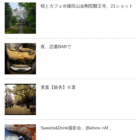
桜とカフェ＠鎌田山金剛院醫王寺、21ショット
夜、読書BARで
黃葉【銀杏】６選
Sweets&Drink撮影会、[Before->Af…