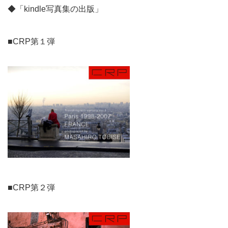
◆「kindle写真集の出版」
■CRP第１弾
■CRP第２弾