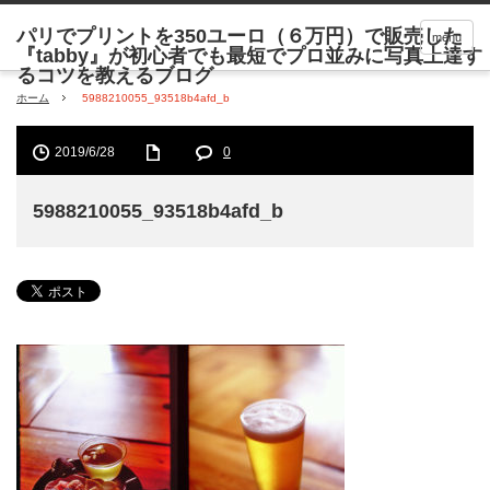
menu
ホーム
5988210055_93518b4afd_b
2019/6/28
0
5988210055_93518b4afd_b