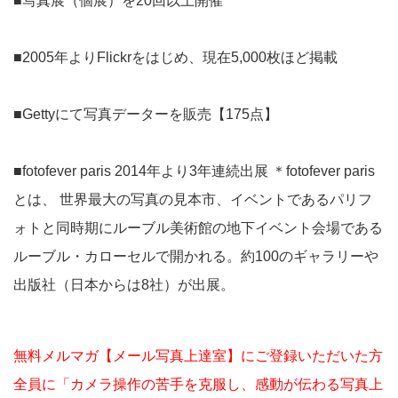
■写真展（個展）を20回以上開催
■2005年よりFlickrをはじめ、現在5,000枚ほど掲載
■Gettyにて写真データーを販売【175点】
■fotofever paris 2014年より3年連続出展 ＊fotofever paris
とは、 世界最大の写真の見本市、イベントであるパリフ
ォトと同時期にルーブル美術館の地下イベント会場である
ルーブル・カローセルで開かれる。約100のギャラリーや
出版社（日本からは8社）が出展。
無料メルマガ【メール写真上達室】にご登録いただいた方
全員に「カメラ操作の苦手を克服し、感動が伝わる写真上