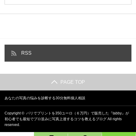
RSS
PAGE TOP
あなたの写真の悩みを診断する30分無料個人相談
Copyright ©
パリでプリントを350ユーロ（６万円）で販売した『tabby』が
初心者でも最短でプロ並みに写真上達するコツを教えるブログ
All rights
reserved.