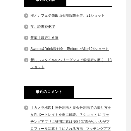
桜とカフェ＠鎌田山金剛院醫王寺、21ショット
夜、読書BARで
黃葉【銀杏】６選
Sweets&Drink撮影会、[Before->After] 24ショット
新しいスタイルのベリーダンスで瞬撮術を磨く、13
ショット
最近のコメント
【カメラ構図】三分割法と黄金分割法での撮り方を
女性ポートレイトを例に解説。７ショット
に
マッ
チングアプリに証明写真はNG？写真がない人がプ
ロフィール写真を手に入れる方法 - マッチングアプ