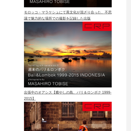
モロッコ・マラケシュにて異文化が混ざり合った、不思
議で魅力的な場所での撮影を記録した出版
出張中のオアシス【癒やしの島、バリ＆ロンボク 1999-
2015】