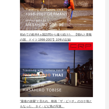
初めての欧州4ヵ国訪問から撮り続けた、【憧れと畏敬
の国、ドイツ 1998-2007】10年の記録
”最後の楽園”と言われ、映画「ザ・ビーチ」のロケ地と
もなった、 タイ・ピピ島の写真。