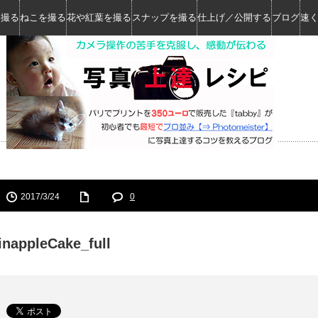
を撮る
ねこを撮る
花や紅葉を撮る
スナップを撮る
仕上げ／公開する
ブログ
速
2017/3/24
0
inappleCake_full