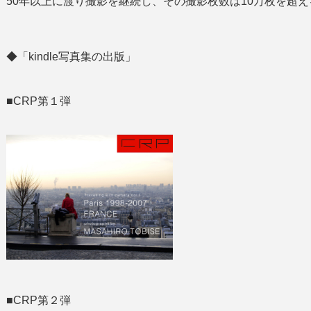
50年以上に渡り撮影を継続し、その撮影枚数は10万枚を超え
◆「kindle写真集の出版」
■CRP第１弾
■CRP第２弾