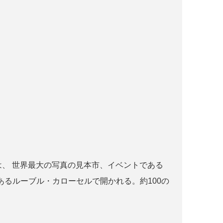
r paris とは、 世界最大の写真の見本市、イベントである
るルーブル・カローセルで開かれる。約100の