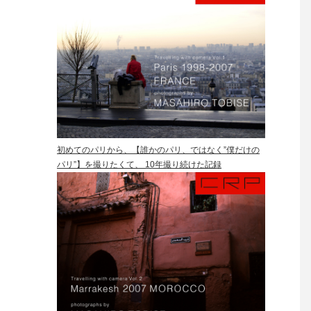
初めてのパリから、【誰かのパリ、ではなく”僕だけの
パリ”】を撮りたくて、 10年撮り続けた記録