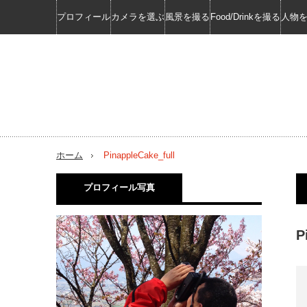
プロフィール
カメラを選ぶ
風景を撮る
Food/Drinkを撮る
人物
ホーム
PinappleCake_full
プロフィール写真
P