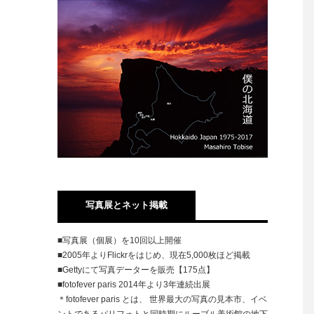
写真展とネット掲載
■写真展（個展）を10回以上開催
■2005年よりFlickrをはじめ、現在5,000枚ほど掲載
■Gettyにて写真データーを販売【175点】
■fotofever paris 2014年より3年連続出展
＊fotofever paris とは、 世界最大の写真の見本市、イベ
ントであるパリフォトと同時期にルーブル美術館の地下