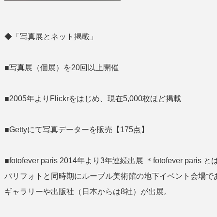
◆「写真展とネット掲載」
■写真展（個展）を20回以上開催
■2005年よりFlickrをはじめ、現在5,000枚ほど掲載
■Gettyにて写真データーを販売【175点】
■fotofever paris 2014年より3年連続出展 ＊fotofeve
パリフォトと同時期にルーブル美術館の地下イベント会場であ
ギャラリーや出版社（日本からは8社）が出展。