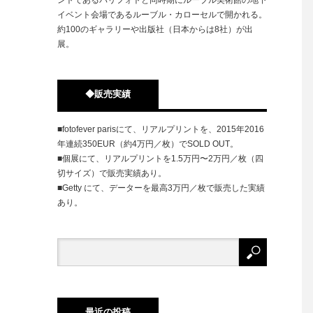
イベント会場であるルーブル・カローセルで開かれる。
約100のギャラリーや出版社（日本からは8社）が出
展。
◆販売実績
■fotofever parisにて、リアルプリントを、2015年2016
年連続350EUR（約4万円／枚）でSOLD OUT。
■個展にて、リアルプリントを1.5万円〜2万円／枚（四
切サイズ）で販売実績あり。
■Getty にて、データーを最高3万円／枚で販売した実績
あり。
最近の投稿