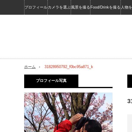
プロフィール
カメラを選ぶ
風景を撮る
Food/Drinkを撮る
人物
ホーム
31828950792_f0bc95a871_k
プロフィール写真
3