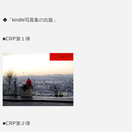
◆「kindle写真集の出版」
■CRP第１弾
■CRP第２弾