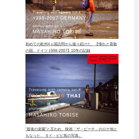
初めての欧州4ヵ国訪問から撮り続けた、【憧れと畏敬
の国、ドイツ 1998-2007】10年の記録
”最後の楽園”と言われ、映画「ザ・ビーチ」のロケ地と
もなった、 タイ・ピピ島の写真。