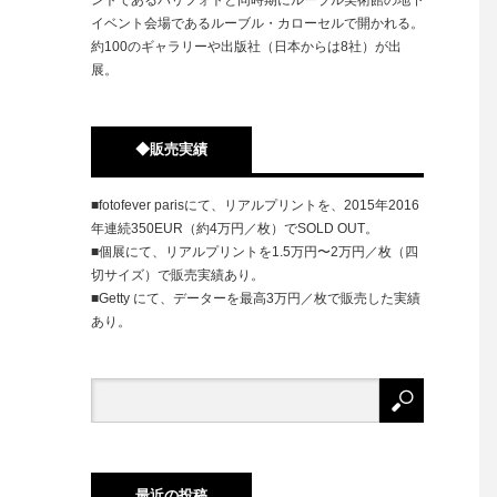
イベント会場であるルーブル・カローセルで開かれる。
約100のギャラリーや出版社（日本からは8社）が出
展。
◆販売実績
■fotofever parisにて、リアルプリントを、2015年2016
年連続350EUR（約4万円／枚）でSOLD OUT。
■個展にて、リアルプリントを1.5万円〜2万円／枚（四
切サイズ）で販売実績あり。
■Getty にて、データーを最高3万円／枚で販売した実績
あり。
最近の投稿