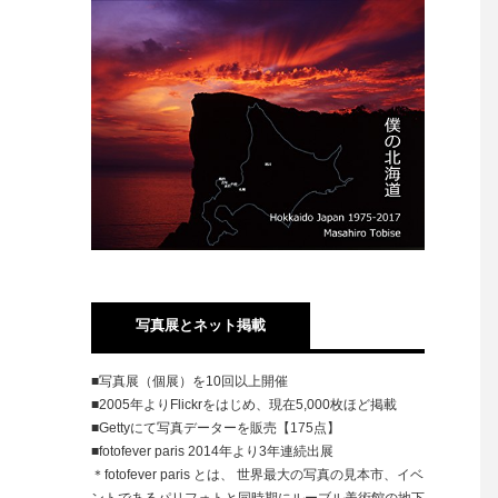
写真展とネット掲載
■写真展（個展）を10回以上開催
■2005年よりFlickrをはじめ、現在5,000枚ほど掲載
■Gettyにて写真データーを販売【175点】
■fotofever paris 2014年より3年連続出展
＊fotofever paris とは、 世界最大の写真の見本市、イベ
ントであるパリフォトと同時期にルーブル美術館の地下