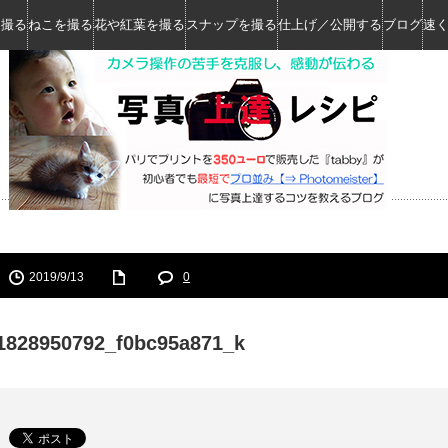
を撮る
ねこを撮る
花や紅葉を撮る
スナップを撮る
仕上げ／公開する
ブログ
速
2019/9/13
0
1828950792_f0bc95a871_k