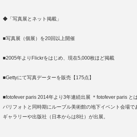
◆「写真展とネット掲載」
■写真展（個展）を20回以上開催
■2005年よりFlickrをはじめ、現在5,000枚ほど掲載
■Gettyにて写真データーを販売【175点】
■fotofever paris 2014年より3年連続出展 ＊fotofeve
パリフォトと同時期にルーブル美術館の地下イベント会場であ
ギャラリーや出版社（日本からは8社）が出展。