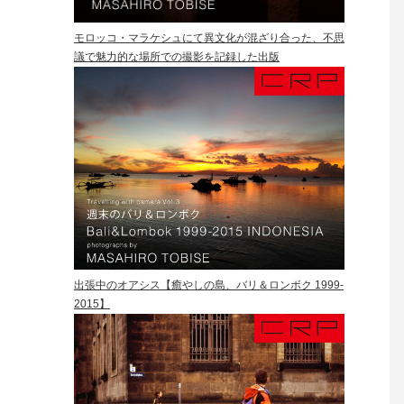
モロッコ・マラケシュにて異文化が混ざり合った、不思
議で魅力的な場所での撮影を記録した出版
出張中のオアシス【癒やしの島、バリ＆ロンボク 1999-
2015】