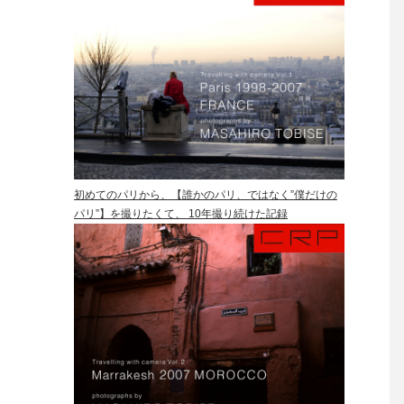
初めてのパリから、【誰かのパリ、ではなく”僕だけの
パリ”】を撮りたくて、 10年撮り続けた記録