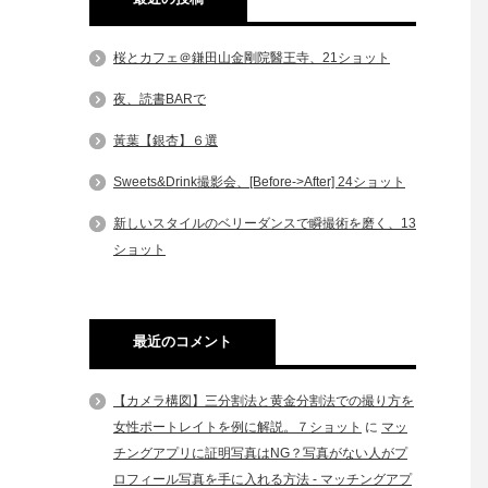
桜とカフェ＠鎌田山金剛院醫王寺、21ショット
夜、読書BARで
黃葉【銀杏】６選
Sweets&Drink撮影会、[Before->After] 24ショット
新しいスタイルのベリーダンスで瞬撮術を磨く、13
ショット
最近のコメント
【カメラ構図】三分割法と黄金分割法での撮り方を
女性ポートレイトを例に解説。７ショット
に
マッ
チングアプリに証明写真はNG？写真がない人がプ
ロフィール写真を手に入れる方法 - マッチングアプ