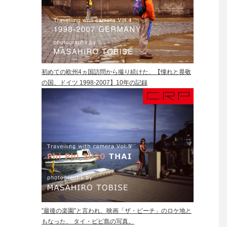
初めての欧州4ヵ国訪問から撮り続けた、【憧れと畏敬
の国、ドイツ 1998-2007】10年の記録
”最後の楽園”と言われ、映画「ザ・ビーチ」のロケ地と
もなった、 タイ・ピピ島の写真。