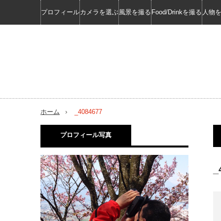
プロフィール
カメラを選ぶ
風景を撮る
Food/Drinkを撮る
人物
ホーム
_4084677
プロフィール写真
_