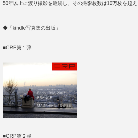
50年以上に渡り撮影を継続し、その撮影枚数は10万枚を超え
◆「kindle写真集の出版」
■CRP第１弾
■CRP第２弾