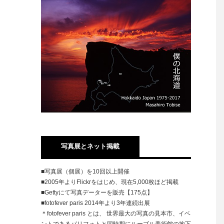
写真展とネット掲載
■写真展（個展）を10回以上開催
■2005年よりFlickrをはじめ、現在5,000枚ほど掲載
■Gettyにて写真データーを販売【175点】
■fotofever paris 2014年より3年連続出展
＊fotofever paris とは、 世界最大の写真の見本市、イベ
ントであるパリフォトと同時期にルーブル美術館の地下