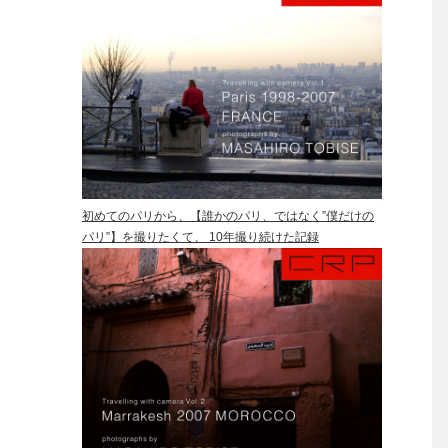
初めてのパリから、【誰かのパリ、ではなく”僕だけの
パリ”】を撮りたくて、 10年撮り続けた記録