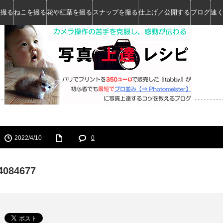
を撮る
ねこを撮る
花や紅葉を撮る
スナップを撮る
仕上げ／公開する
ブログ
速
2022/4/10
0
4084677