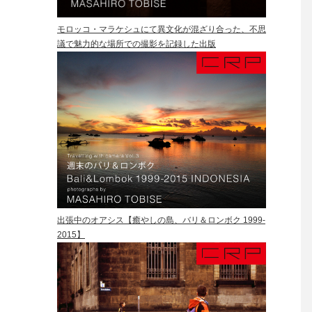
モロッコ・マラケシュにて異文化が混ざり合った、不思
議で魅力的な場所での撮影を記録した出版
出張中のオアシス【癒やしの島、バリ＆ロンボク 1999-
2015】