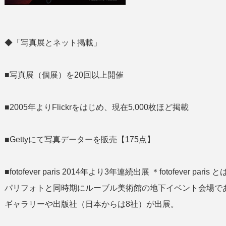
◆「写真展とネット掲載」
■写真展（個展）を20回以上開催
■2005年よりFlickrをはじめ、現在5,000枚ほど掲載
■Gettyにて写真データーを販売【175点】
■fotofever paris 2014年より3年連続出展 ＊fotofeve
パリフォトと同時期にルーブル美術館の地下イベント会場であ
ギャラリーや出版社（日本からは8社）が出展。