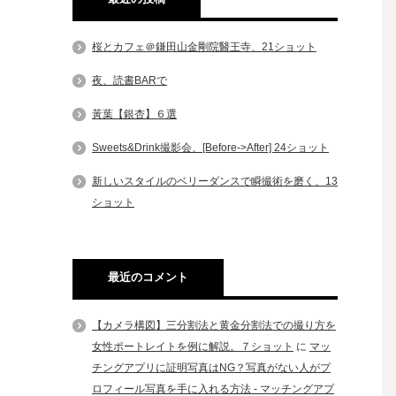
桜とカフェ＠鎌田山金剛院醫王寺、21ショット
夜、読書BARで
黃葉【銀杏】６選
Sweets&Drink撮影会、[Before->After] 24ショット
新しいスタイルのベリーダンスで瞬撮術を磨く、13
ショット
最近のコメント
【カメラ構図】三分割法と黄金分割法での撮り方を
女性ポートレイトを例に解説。７ショット
に
マッ
チングアプリに証明写真はNG？写真がない人がプ
ロフィール写真を手に入れる方法 - マッチングアプ