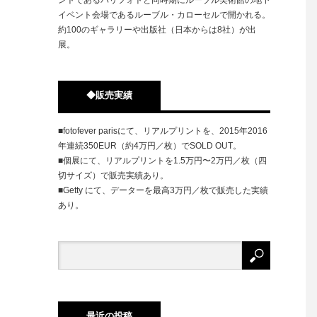
イベント会場であるルーブル・カローセルで開かれる。
約100のギャラリーや出版社（日本からは8社）が出
展。
◆販売実績
■fotofever parisにて、リアルプリントを、2015年2016
年連続350EUR（約4万円／枚）でSOLD OUT。
■個展にて、リアルプリントを1.5万円〜2万円／枚（四
切サイズ）で販売実績あり。
■Getty にて、データーを最高3万円／枚で販売した実績
あり。
最近の投稿