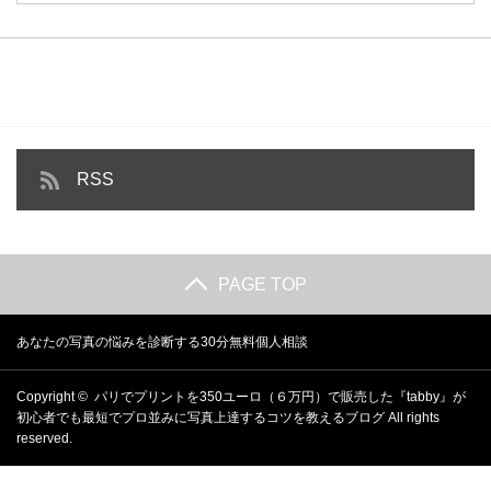
RSS
PAGE TOP
あなたの写真の悩みを診断する30分無料個人相談
Copyright ©
パリでプリントを350ユーロ（６万円）で販売した『tabby』が
初心者でも最短でプロ並みに写真上達するコツを教えるブログ
All rights
reserved.