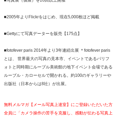
■写真展（個展）を20回以上開催
■2005年よりFlickrをはじめ、現在5,000枚ほど掲載
■Gettyにて写真データーを販売【175点】
■fotofever paris 2014年より3年連続出展 ＊fotofever paris
とは、 世界最大の写真の見本市、イベントであるパリフ
ォトと同時期にルーブル美術館の地下イベント会場である
ルーブル・カローセルで開かれる。約100のギャラリーや
出版社（日本からは8社）が出展。
無料メルマガ【メール写真上達室】にご登録いただいた方
全員に「カメラ操作の苦手を克服し、感動が伝わる写真上