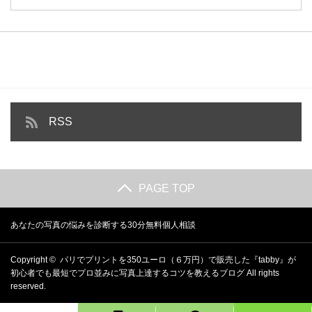
RSS
PAGE TOP
あなたの写真の悩みを診断する30分無料個人相談
Copyright ©
パリでプリントを350ユーロ（６万円）で販売した『tabby』が
初心者でも最短でプロ並みに写真上達するコツを教えるブログ
All rights
reserved.