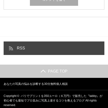
RSS
PAGE TOP
あなたの写真の悩みを診断する30分無料個人相談
Copyright ©
パリでプリントを350ユーロ（６万円）で販売した『tabby』が
初心者でも最短でプロ並みに写真上達するコツを教えるブログ
All rights
reserved.