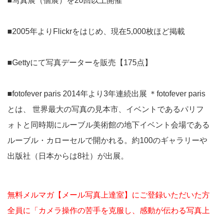
■写真展（個展）を20回以上開催
■2005年よりFlickrをはじめ、現在5,000枚ほど掲載
■Gettyにて写真データーを販売【175点】
■fotofever paris 2014年より3年連続出展 ＊fotofever paris
とは、 世界最大の写真の見本市、イベントであるパリフ
ォトと同時期にルーブル美術館の地下イベント会場である
ルーブル・カローセルで開かれる。約100のギャラリーや
出版社（日本からは8社）が出展。
無料メルマガ【メール写真上達室】にご登録いただいた方
全員に「カメラ操作の苦手を克服し、感動が伝わる写真上