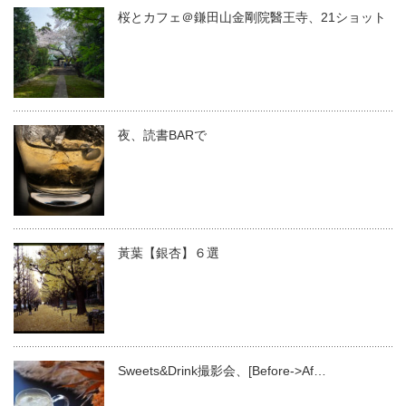
桜とカフェ＠鎌田山金剛院醫王寺、21ショット
夜、読書BARで
黃葉【銀杏】６選
Sweets&Drink撮影会、[Before->Af…