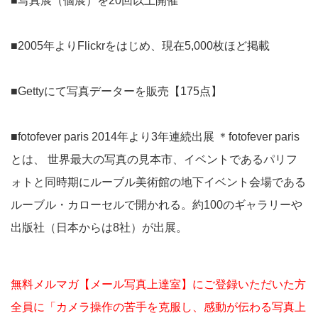
■写真展（個展）を20回以上開催
■2005年よりFlickrをはじめ、現在5,000枚ほど掲載
■Gettyにて写真データーを販売【175点】
■fotofever paris 2014年より3年連続出展 ＊fotofever paris
とは、 世界最大の写真の見本市、イベントであるパリフ
ォトと同時期にルーブル美術館の地下イベント会場である
ルーブル・カローセルで開かれる。約100のギャラリーや
出版社（日本からは8社）が出展。
無料メルマガ【メール写真上達室】にご登録いただいた方
全員に「カメラ操作の苦手を克服し、感動が伝わる写真上