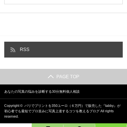
RSS
PAGE TOP
あなたの写真の悩みを診断する30分無料個人相談
Copyright ©
パリでプリントを350ユーロ（６万円）で販売した『tabby』が
初心者でも最短でプロ並みに写真上達するコツを教えるブログ
All rights
reserved.